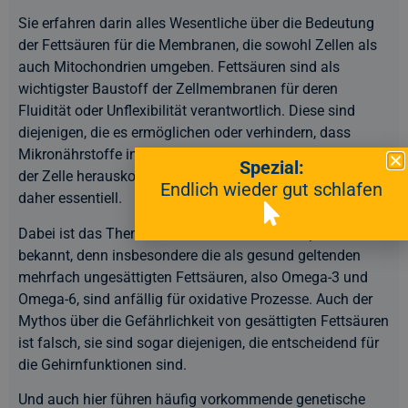
Sie erfahren darin alles Wesentliche über die Bedeutung
der Fettsäuren für die Membranen, die sowohl Zellen als
auch Mitochondrien umgeben. Fettsäuren sind als
wichtigster Baustoff der Zellmembranen für deren
Fluidität oder Unflexibilität verantwortlich. Diese sind
diejenigen, die es ermöglichen oder verhindern, dass
Mikronährstoffe in die Zelle hinein und Abfallstoffe aus
Spezial:
der Zelle herauskommen. Ein gesunder Fettsäuren-Mix ist
Endlich wieder gut schlafen
daher essentiell.
Dabei ist das Thema Fettsäuren weitaus komplexer als
bekannt, denn insbesondere die als gesund geltenden
mehrfach ungesättigten Fettsäuren, also Omega-3 und
Omega-6, sind anfällig für oxidative Prozesse. Auch der
Mythos über die Gefährlichkeit von gesättigten Fettsäuren
ist falsch, sie sind sogar diejenigen, die entscheidend für
die Gehirnfunktionen sind.
Und auch hier führen häufig vorkommende genetische