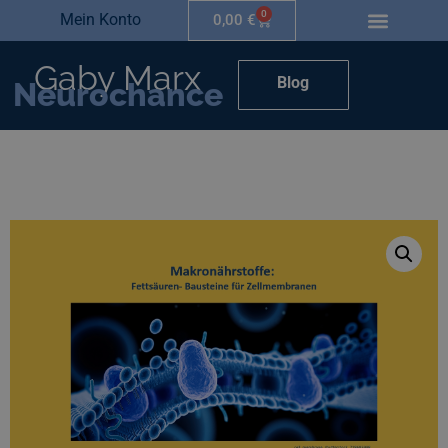
0
Mein Konto
0,00
€
Gaby Marx
Blog
Neurochance