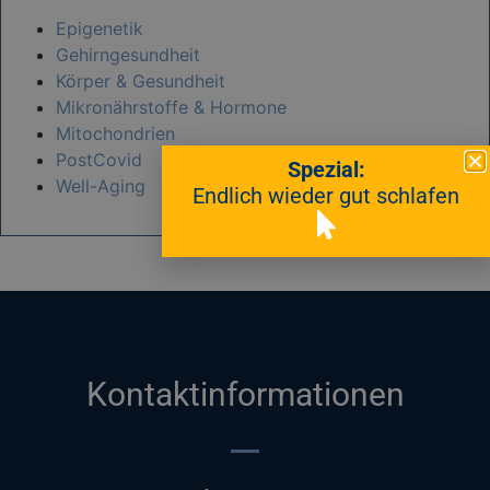
Epigenetik
Gehirngesundheit
Körper & Gesundheit
Mikronährstoffe & Hormone
Mitochondrien
PostCovid
Spezial:
Well-Aging
Endlich wieder gut schlafen
Kontaktinformationen