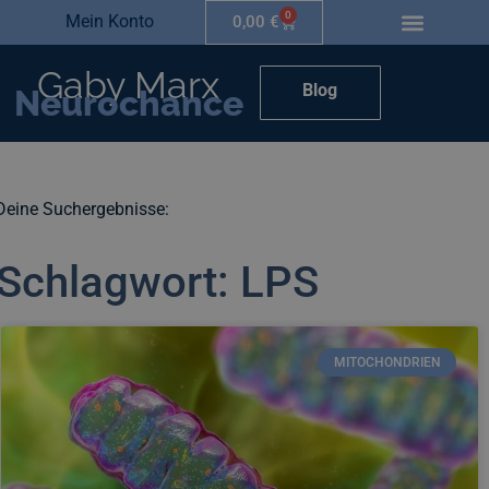
0
Mein Konto
0,00
€
Gaby Marx
Blog
Neurochance
Deine Suchergebnisse:
Schlagwort: LPS
MITOCHONDRIEN