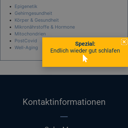
Epigenetik
Gehirngesundheit
Körper & Gesundheit
Mikronährstoffe & Hormone
Mitochondrien
PostCovid
Spezial:
Well-Aging
Endlich wieder gut schlafen
Kontaktinformationen