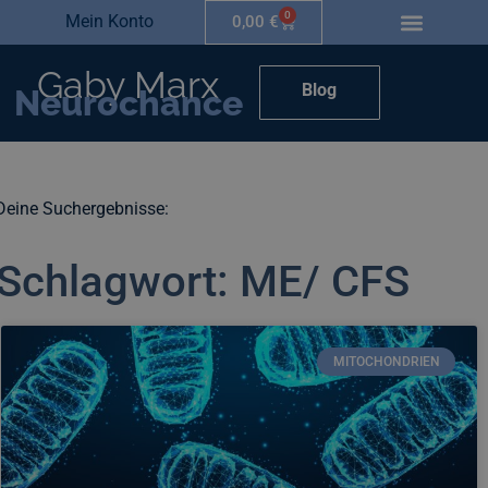
0
Mein Konto
0,00
€
Gaby Marx
Blog
Neurochance
Deine Suchergebnisse:
Schlagwort: ME/ CFS
MITOCHONDRIEN