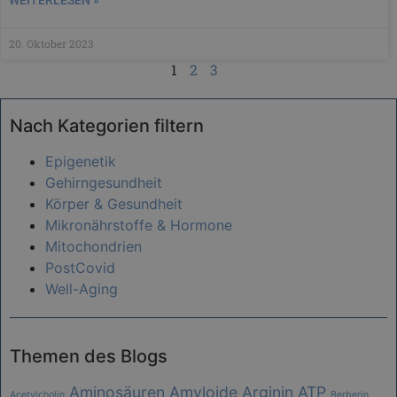
WEITERLESEN »
20. Oktober 2023
1
2
3
Nach Kategorien filtern
Epigenetik
Gehirngesundheit
Körper & Gesundheit
Mikronährstoffe & Hormone
Mitochondrien
PostCovid
Well-Aging
Themen des Blogs
Aminosäuren
Amyloide
Arginin
ATP
Acetylcholin
Berberin