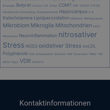
Butyrat
COMT
Bromelain
Carnitin
CAT
Cholin
CRP
CYP1A1
CYP1B1
Hippocampus
Darmbarriere
Entzündung
Glucosaminsulfat
IL-6
Katecholamine
Lipidperoxidation
Melatonin
Methylgruppen
Mikrobiom
Mikroglia
Mitochondrien
NAT2
nitrosativer
Neuroinflammation
Nattokinase
Stress
oxidativer Stress
NOS3
oxLDL
Polyphenole
PQQ
Schaumzellen
Serotonin
SNP
Stressoren
TMAO
TNF-
VDR
alpha
Vagus
Vitamin D
Kontaktinformationen