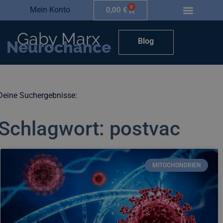
0
Mein Konto
0,00
€
Gaby Marx
Blog
Neurochance
Deine Suchergebnisse:
Schlagwort: postvac
MITOCHONDRIEN