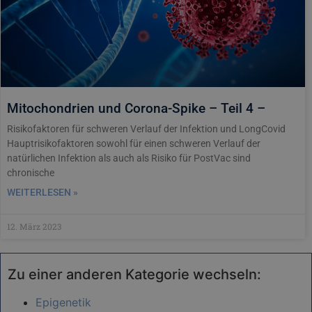
Mitochondrien und Corona-Spike – Teil 4 –
Risikofaktoren für schweren Verlauf der Infektion und LongCovid
Hauptrisikofaktoren sowohl für einen schweren Verlauf der
natürlichen Infektion als auch als Risiko für PostVac sind
chronische
WEITERLESEN »
12. März 2023
Zu einer anderen Kategorie wechseln:
Epigenetik